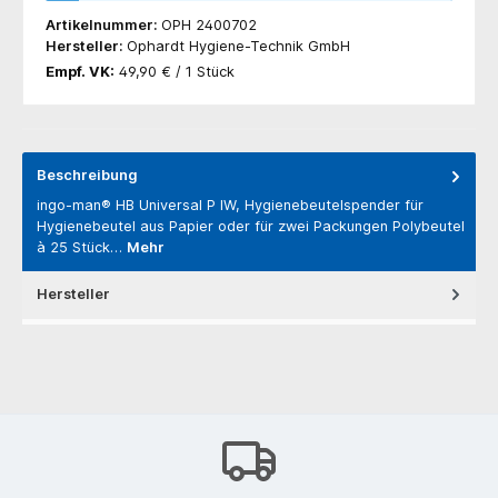
Artikelnummer:
OPH 2400702
Hersteller:
Ophardt Hygiene-Technik GmbH
Empf. VK:
49,90 € / 1 Stück
Beschreibung
ingo-man® HB Universal P IW, Hygienebeutelspender für
Hygienebeutel aus Papier oder für zwei Packungen Polybeutel
à 25 Stück…
Mehr
Hersteller