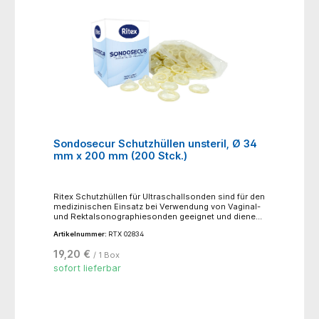
Sondosecur Schutzhüllen unsteril, Ø 34
mm x 200 mm (200 Stck.)
Ritex Schutzhüllen für Ultraschallsonden sind für den
medizinischen Einsatz bei Verwendung von Vaginal-
und Rektalsonographiesonden geeignet und dienen
der Verringerung des Risikos von
Artikelnummer:
RTX 02834
Infektionsübertragungen. Jede Schutzhülle wird
einzeln elektronisch auf Dichtheit geprüft.- Farbe:
19,20 €
/ 1 Box
transparent- Oberflächenstruktur: glatte Oberfläche-
Form: zylindrisch- Material: Naturkautschuklatex-
sofort lieferbar
Beschichtung: trocken, gepudert- Made in Germany