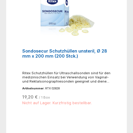
Sondosecur Schutzhüllen unsteril, Ø 28
mm x 200 mm (200 Stck.)
Ritex Schutzhüllen für Ultraschallsonden sind für den
medizinischen Einsatz bei Verwendung von Vaginal-
und Rektalsonographiesonden geeignet und dienen
der Verringerung des Risikos von
Artikelnummer:
RTX 02828
Infektionsübertragungen. Jede Schutzhülle wird
einzeln elektronisch auf Dichtheit geprüft.- Farbe:
19,20 €
/ 1 Box
transparent- Oberflächenstruktur: glatte Oberfläche-
Form: zylindrisch- Material: Naturkautschuklatex-
Nicht auf Lager. Kurzfristig bestellbar.
Beschichtung: trocken, gepudert- Made in Germany