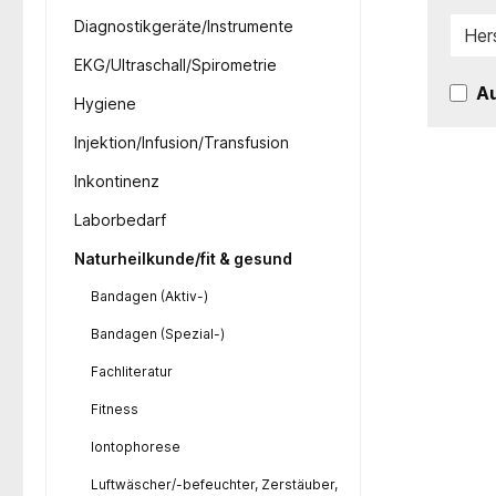
Diagnostikgeräte/Instrumente
Her
EKG/Ultraschall/Spirometrie
Au
Hygiene
Injektion/Infusion/Transfusion
Inkontinenz
Laborbedarf
Naturheilkunde/fit & gesund
Bandagen (Aktiv-)
Bandagen (Spezial-)
Fachliteratur
Fitness
Iontophorese
Luftwäscher/-befeuchter, Zerstäuber,