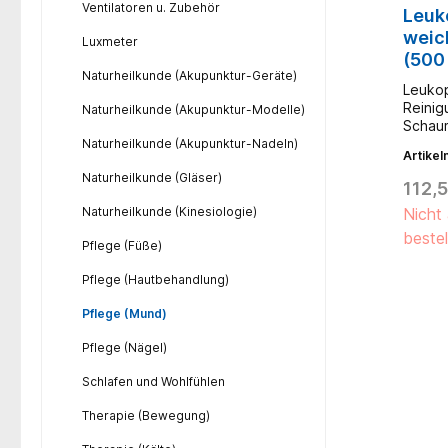
Ventilatoren u. Zubehör
Leuk
weic
Luxmeter
(500 
Naturheilkunde (Akupunktur-Geräte)
Leukop
Reinig
Naturheilkunde (Akupunktur-Modelle)
Schaum
sanfte
Naturheilkunde (Akupunktur-Nadeln)
Artike
Oberfl
Naturheilkunde (Gläser)
eine g
112,5
der Zu
Naturheilkunde (Kinesiologie)
Nicht 
einfac
ermögl
bestel
Pflege (Füße)
Schaum
tränkb
Pflege (Hautbehandlung)
Lösun
besteh
Pflege (Mund)
einem 
einges
Pflege (Nägel)
Schlafen und Wohlfühlen
Therapie (Bewegung)