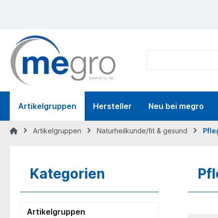
springen
Zur Hauptnavigation springen
Artikelgruppen
Hersteller
Neu bei megro
Artikelgruppen
Naturheilkunde/fit & gesund
Pfle
Kategorien
Pf
Artikelgruppen