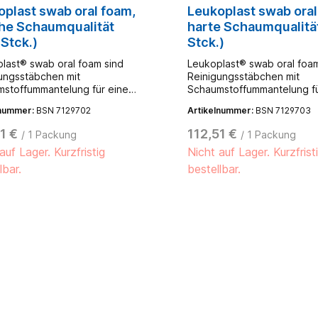
oplast swab oral foam,
Leukoplast swab oral
he Schaumqualität
harte Schaumqualitä
Stck.)
Stck.)
last® swab oral foam sind
Leukoplast® swab oral foam
ungsstäbchen mit
Reinigungsstäbchen mit
stoffummantelung für eine
Schaumstoffummantelung fü
 Mundpflege. Durch die
sanfte Mundpflege. Durch 
lnummer:
BSN 7129702
Artikelnummer:
BSN 7129703
äche des Schaumstoffs wird
Oberfläche des Schaumstof
ute, mechanische Reinigung
eine gute, mechanische Re
1 €
112,51 €
/ 1 Packung
/ 1 Packung
nge und Mundhöhle bei
der Zunge und Mundhöhle 
auf Lager. Kurzfristig
Nicht auf Lager. Kurzfrist
her und sicherer Handhabung
einfacher und sicherer Ha
icht. Der neutrale
ermöglicht. Der neutrale
lbar.
bestellbar.
stoff ist mit jeder Flüssigkeit
Schaumstoff ist mit jeder Fl
ar. So können z.B. reinigende
tränkbar. So können z.B. r
gen verwendet werden. Sie
Lösungen verwendet werde
en aus Polypropylen mit
bestehen aus Polypropylen
Schaumstoffkopf.- zu 5 Stück
einem Schaumstoffkopf.- z
iegelt- latexfrei
eingesiegelt- latexfrei