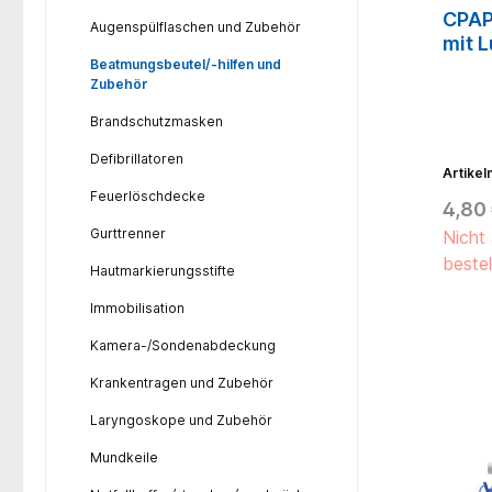
CPAP
Augenspülflaschen und Zubehör
mit L
Beatmungsbeutel/-hilfen und
Zubehör
Brandschutzmasken
Defibrillatoren
Artike
Feuerlöschdecke
4,80
Gurttrenner
Nicht 
bestel
Hautmarkierungsstifte
Immobilisation
Kamera-/Sondenabdeckung
Krankentragen und Zubehör
Laryngoskope und Zubehör
Mundkeile