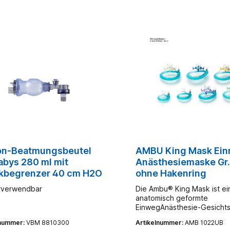
kon-Beatmungsbeutel
AMBU King Mask Ein
abys 280 ml mit
Anästhesiemaske Gr.
kbegrenzer 40 cm H2O
ohne Hakenring
rverwendbar
Die Ambu® King Mask ist ei
anatomisch geformte
EinwegAnästhesie-Gesicht
die so konzipiert ist, dass s
lnummer:
VBM 8810300
Artikelnummer:
AMB 1022UB
Gesichtsanatomie bei mini