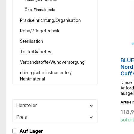
Ventil
noch e
Öko-Einmaldecke
Beutel
Mark I
Praxiseinrichtung/Organisation
integr
Beatmu
Reha/Pflegetechnik
latexf
Hubvo
Sterilisation
(L x D
Patien
Teste/Diabetes
Volume
BLUE
100 ml
Verbandstoffe/Wundversorgung
Exspir
Nord"
chirurgische Instrumente /
Cuff 
Nahtmaterial
Diese 
Anford
ausgel
durchl
Artike
Hersteller
118,
Preis
sofort
Auf Lager