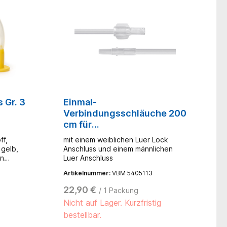
rkte
 von
 dünne
lide-
kte
e
d
lle
bare
ynxmaske
ial
 Gr. 3
Einmal-
für
Verbindungsschläuche 200
cm für
Cuffdruckmessgeräte (10
ff,
mit einem weiblichen Luer Lock
Stck.)
 gelb,
Anschluss und einem männlichen
in
Luer Anschluss
Artikelnummer:
VBM 5405113
22,90 €
/ 1 Packung
Nicht auf Lager. Kurzfristig
bestellbar.