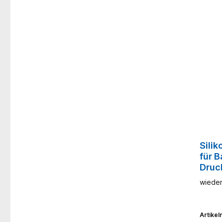
Sili
für B
Druc
wiede
Artike