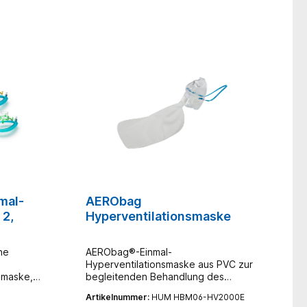
mal-
AERObag
 2,
Hyperventilationsmaske
ne
AERObag®-Einmal-
Hyperventilationsmaske aus PVC zur
smaske,
begleitenden Behandlung des
ie die
Hyperventilationssyndroms.
Artikelnummer:
HUM HBM06-HV2000E
malem
OptimaleTherapie durch