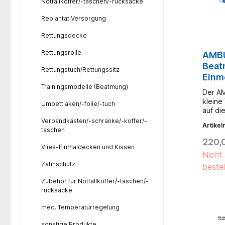
Notfallkoffer/-taschen/-rucksäcke
Replantat Versorgung
Rettungsdecke
Rettungsrolle
AMBU
Beat
Rettungstuch/Rettungssitz
Einm
Trainingsmodelle (Beatmung)
Pati
Der AM
Rese
kleine
Umbettlaken/-folie/-tuch
auf di
Patien
Verbandkästen/-schränke/-koffer/-
Artike
Doppel
taschen
mit el
220,
ermög
Vlies-Einmaldecken und Kissen
Nicht 
Beatmu
Zahnschutz
Beatmu
bestel
kann d
Zubehör für Notfallkoffer/-taschen/-
jetzt 
rucksäcke
auch a
werden
med. Temperaturregelung
Entwic
Mark I
sonstige Produkte