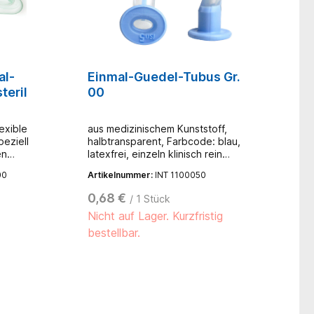
al-
Einmal-Guedel-Tubus Gr.
teril
00
exible
aus medizinischem Kunststoff,
eziell
halbtransparent, Farbcode: blau,
en
latexfrei, einzeln klinisch rein
kunde,
verpackt
00
Artikelnummer:
INT 1100050
onen im
net ist.
0,68 €
/ 1 Stück
rstärkten
Nicht auf Lager. Kurzfristig
ache
es
bestellbar.
itung ist
uziert
digen.