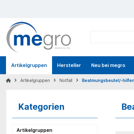
springen
Zur Hauptnavigation springen
Artikelgruppen
Hersteller
Neu bei megro
Artikelgruppen
Notfall
Beatmungsbeutel/-hilfe
Kategorien
Be
Artikelgruppen