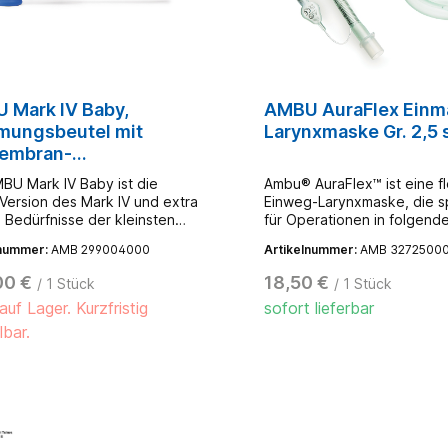
 Mark IV Baby,
AMBU AuraFlex Einm
mungsbeutel mit
Larynxmaske Gr. 2,5 s
embran-
entenventil und O2-
BU Mark IV Baby ist die
Ambu® AuraFlex™ ist eine fl
rvoirschlauch,
 Version des Mark IV und extra
Einweg-Larynxmaske, die sp
e Bedürfnisse der kleinsten
für Operationen in folgend
ten zugeschnitten. Das
Bereichen: HNO, Augenheil
lnummer:
AMB 299004000
Artikelnummer:
AMB 3272500
kammerprinzip (Innenkörper
Zahnmedizin sowie Operati
astischer Außenhülle)
Kopf- und Halsbereich geeig
00 €
18,50 €
/ 1 Stück
/ 1 Stück
licht dem Anwender den
Die hohe Flexibilität des ve
auf Lager. Kurzfristig
sofort lieferbar
ngsdruck zu fühlen, was die
Tubus ermöglicht eine einf
ng sicherer macht. Alternativ
Positionierung außerhalb d
lbar.
er maximale Beatmungsdruck
Operationsfeldes, ohne die
durch das Überdruckventil
Dichtigkeit der Maske zu
uf 40 cm H2O begrenzt
beeinflussen. Die Cuff-Fülle
. Durch die parallele
im Tubus integriert und red
klung zum Mark IV besitzt der
somit das Risiko die Leitung
V Baby den gleichen PEEP-
während der OP zu beschä