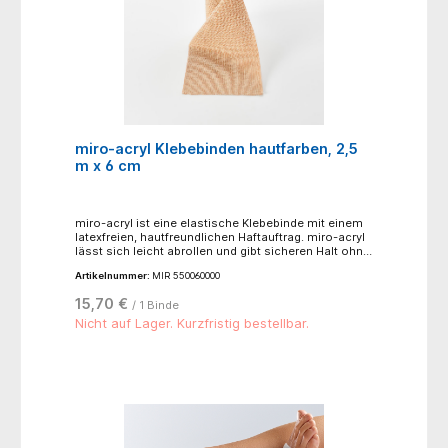
miro-acryl Klebebinden hautfarben, 2,5
m x 6 cm
miro-acryl ist eine elastische Klebebinde mit einem
latexfreien, hautfreundlichen Haftauftrag. miro-acryl
lässt sich leicht abrollen und gibt sicheren Halt ohne
zu verrutschen.Anwendungsgebiete:- venöse
Artikelnummer:
MIR 550060000
Insuffizienz- Phlebologie- Sportmedizin- Luxationen-
Distorsionen- stützender Verband nach Frakturen,
15,70 €
/ 1 Binde
Sehnen-, Bänder- und Muskelverletzungen-
Kompressionsverbände
Nicht auf Lager. Kurzfristig bestellbar.