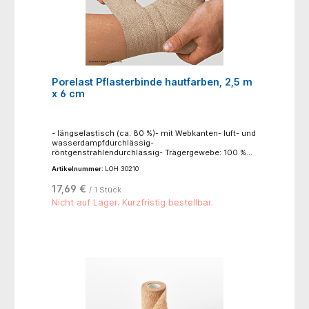
Unterzugbinde vor dem Anlegen von Leukotape®
classic.- Einzelbinde in Faltschachtel
Porelast Pflasterbinde hautfarben, 2,5 m
x 6 cm
- längselastisch (ca. 80 %)- mit Webkanten- luft- und
wasserdampfdurchlässig-
röntgenstrahlendurchlässig- Trägergewebe: 100 %
Baumwolle, zinkoxidhaltiger
Artikelnummer:
LOH 30210
Synthesekautschukkleber- einzeln in
FaltschachtelAnwendungsbereiche: für
17,69 €
/ 1 Stück
Kompressionsverbände in der Phlebologie, für
funktionelle Verbände in der Sportmedizin, zum
Nicht auf Lager. Kurzfristig bestellbar.
Stützen und Entlasten, bei Kontusionen,
Distorsionen und Luxationen, für redressierende
Verbände