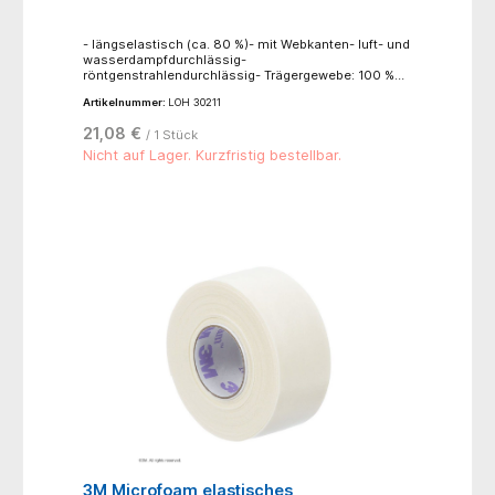
- längselastisch (ca. 80 %)- mit Webkanten- luft- und
wasserdampfdurchlässig-
röntgenstrahlendurchlässig- Trägergewebe: 100 %
Baumwolle, zinkoxidhaltiger
Artikelnummer:
LOH 30211
Synthesekautschukkleber- einzeln in
FaltschachtelAnwendungsbereiche: für
21,08 €
/ 1 Stück
Kompressionsverbände in der Phlebologie, für
funktionelle Verbände in der Sportmedizin, zum
Nicht auf Lager. Kurzfristig bestellbar.
Stützen und Entlasten, bei Kontusionen,
Distorsionen und Luxationen, für redressierende
Verbände
3M Microfoam elastisches