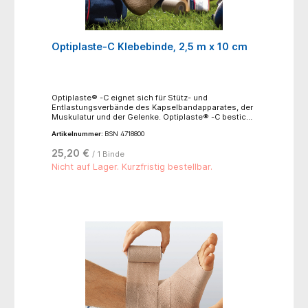
Optiplaste-C Klebebinde, 2,5 m x 10 cm
Optiplaste® -C eignet sich für Stütz- und
Entlastungsverbände des Kapselbandapparates, der
Muskulatur und der Gelenke. Optiplaste® -C besticht
durch Robustheit. Die Binde ist wasserabweisend,
Artikelnummer:
BSN 4718800
röntgenstrahlendurchlässig und längselastisch bei
einer Längsdehnung von ca. 60 %. Sie besitzt eine
25,20 €
/ 1 Binde
hohe Klebkraft. Optiplaste®-C besteht aus einem
Baumwollträger, beschichtet mit einer Zinkoxid-
Nicht auf Lager. Kurzfristig bestellbar.
Kautschuk-Klebe masse. Die Binde ist geeignet für
Stütz- und Entlastungsverbände des
Kapselbandapparates, der Muskulatur und der
Gelenke, funktionelle Verbände bei Verletzungen an
Muskeln, Bändern und Gelenken, redressierende
Verbände, ruhigstellende Verbände, z.B. nach
gelenknahen Claviculafrakturen sowie nach der
Gipsabnahme, Kompressionsverbände.