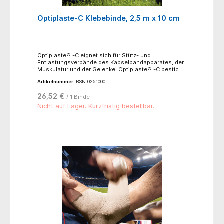
Optiplaste-C Klebebinde, 2,5 m x 10 cm
Optiplaste® -C eignet sich für Stütz- und
Entlastungsverbände des Kapselbandapparates, der
Muskulatur und der Gelenke. Optiplaste® -C besticht
durch Robustheit. Die Binde ist wasserabweisend,
Artikelnummer:
BSN 0251000
röntgenstrahlendurchlässig und längselastisch bei
einer Längsdehnung von ca. 60 %. Sie besitzt eine
26,52 €
/ 1 Binde
hohe Klebkraft. Optiplaste®-C besteht aus einem
Baumwollträger, beschichtet mit einer Zinkoxid-
Nicht auf Lager. Kurzfristig bestellbar.
Kautschuk-Klebe masse. Die Binde ist geeignet für
Stütz- und Entlastungsverbände des
Kapselbandapparates, der Muskulatur und der
Gelenke, funktionelle Verbände bei Verletzungen an
Muskeln, Bändern und Gelenken, redressierende
Verbände, ruhigstellende Verbände, z.B. nach
gelenknahen Claviculafrakturen sowie nach der
Gipsabnahme, Kompressionsverbände.