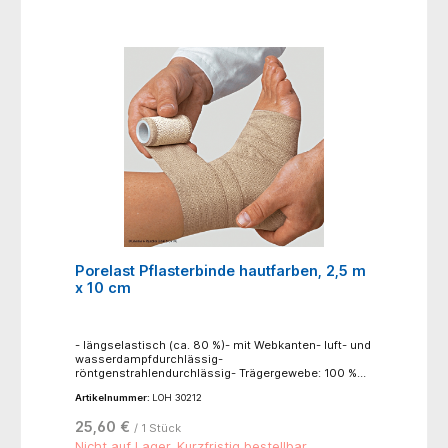
Porelast Pflasterbinde hautfarben, 2,5 m
x 10 cm
- längselastisch (ca. 80 %)- mit Webkanten- luft- und
wasserdampfdurchlässig-
röntgenstrahlendurchlässig- Trägergewebe: 100 %
Baumwolle, zinkoxidhaltiger
Artikelnummer:
LOH 30212
Synthesekautschukkleber- einzeln in
FaltschachtelAnwendungsbereiche: für
25,60 €
/ 1 Stück
Kompressionsverbände in der Phlebologie, für
funktionelle Verbände in der Sportmedizin, zum
Nicht auf Lager. Kurzfristig bestellbar.