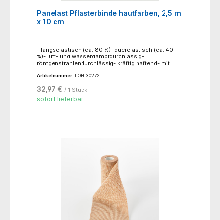
Panelast Pflasterbinde hautfarben, 2,5 m
x 10 cm
- längselastisch (ca. 80 %)- querelastisch (ca. 40
%)- luft- und wasserdampfdurchlässig-
röntgenstrahlendurchlässig- kräftig haftend- mit
Webkanten- Trägergewebe: 100 % Baumwolle,
Artikelnummer:
LOH 30272
zinkoxidhaltiger Synthesekautschukkleber- einzeln in
FaltschachtelAnwendungsbereiche: zur
32,97 €
/ 1 Stück
Kompression der Extremitäten (Dauerverbände) in
der Phlebologie, als Grundlage oder Verankerung, für
sofort lieferbar
Tape-Applikationen in der Traumatologie und
Sportmedizin, zum Stützen und Entlasten bei,
Distorsionen, Kontusionen und Luxationen, zur
Nachsorge bei Frakturen