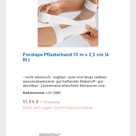
Porotape Pflasterband 10 m x 2,5 cm (6
Rl.)
- nicht elastisch- zugfest- quer und längs reißbar-
wasserabweisend- gut haftender Klebstoff- gut
abrollbar- Zackenrand erleichtert Abtrennen und
vermeidet Randfäden- 100 % Trägergewebe, Viskose,
Artikelnummer:
LOH 30081
Zinkoxid-Kautschuk-KleberAnwendungsbereiche: zur
partiellen Immobilisation mit Stütz- und
51,84 €
/ 1 Packung
Entlastungsfunktion an Gelenken, Sehnen, Muskeln
und Bändern, für prophylaktische Verbände zur
Nicht auf Lager. Kurzfristig bestellbar.
Vermeidung von Überbelastung und Verletzungen,
Anwendung direkt auf der Haut oder in Kombination
mit Pflasterbinden möglich