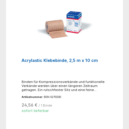
Acrylastic Klebebinde, 2,5 m x 10 cm
Binden für Kompressionsverbände und funktionelle
Verbände werden über einen längeren Zeitraum
getragen. Ein rutschfester Sitz und eine feine
Dosierbarkeit des Kompressionsdruckes werden
Artikelnummer:
BSN 0270200
vorausgesetzt. Acrylastic® erfüllt diese
Anforderungen und bietet zusätzlichen Komfort
24,56 €
/ 1 Binde
durch ein wasserabweisendes Gewebe. Acrylastic®
ist eine selbstklebende Binde mit einer maximalen
sofort lieferbar
Dehnung von ca. 60 % in Längsrichtung. In den Träger
sind hochgedrehte Kettfäden eingewebt, sie
bewirken eine kräftige Kompression und eine
dauerhafte längselastische Stützung. Acrylastic® ist