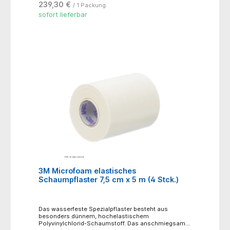
239,30 €
/ 1 Packung
Kompressionsverbände in der Phlebologie, für
funktionelle Verbände in der Sportmedizin, zum
sofort lieferbar
Stützen und Entlasten, bei Kontusionen,
Distorsionen und Luxationen, für redressierende
Verbände
3M Microfoam elastisches
Schaumpflaster 7,5 cm x 5 m (4 Stck.)
Das wasserfeste Spezialpflaster besteht aus
besonders dünnem, hochelastischem
Polyvinylchlorid-Schaumstoff. Das anschmiegsame,