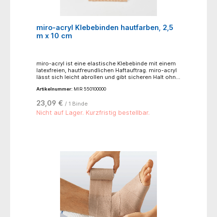
miro-acryl Klebebinden hautfarben, 2,5
m x 10 cm
miro-acryl ist eine elastische Klebebinde mit einem
latexfreien, hautfreundlichen Haftauftrag. miro-acryl
lässt sich leicht abrollen und gibt sicheren Halt ohne
zu verrutschen.Anwendungsgebiete:- venöse
Artikelnummer:
MIR 550100000
Insuffizienz- Phlebologie- Sportmedizin- Luxationen-
Distorsionen- stützender Verband nach Frakturen,
23,09 €
/ 1 Binde
Sehnen-, Bänder- und Muskelverletzungen-
Kompressionsverbände
Nicht auf Lager. Kurzfristig bestellbar.