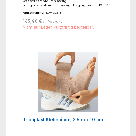
wasserdampfdurchlässig-
röntgenstrahlendurchlässig- Trägergewebe: 100 %
Baumwolle, zinkoxidhaltiger
Artikelnummer:
LOH 30213
Synthesekautschukkleber- lose im
KartonAnwendungsbereiche: für
165,40 €
/ 1 Packung
Kompressionsverbände in der Phlebologie, für
funktionelle Verbände in der Sportmedizin, zum
Nicht auf Lager. Kurzfristig bestellbar.
Stützen und Entlasten, bei Kontusionen,
Distorsionen und Luxationen, für redressierende
Verbände
Tricoplast Klebebinde, 2,5 m x 10 cm