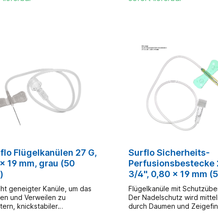
onssets mit ineinander
Ansatz mit Verschlusskonus
nden Flügeln ausgestattet,
besonders geeignet für die
er leicht abgewinkelten
Pädiatrie durch den kleinlu
 (<3° im Verhältnis zur Kanüle)
Medikamentenschlauch, ge
eim Punktieren weniger Druck
Totraumvolumen- atraumati
s Blutgefäß bei der Punktion
Facettenschliff- farblicher
bt- weiche, flexible Flügel,
Größenkennzeichnung,
eziellen Griffnoppen sind an
knickstabiler, flexibler, tra
Seite konkav und an der
30 cm Schlauch-
n Seite konvex - dies
sicherheitstechnisch unbed
dert ein Verrutschen während
verwendungsfähig mit gän
nktion- Luer-Lock-Adapter
Druckinfusionsapparaten- l
ntilationskappe mit
DEHP-frei
eanschluss- Schlauchlänge:
flo Flügelkanülen 27 G,
Surflo Sicherheits-
 x 19 mm, grau (50
Perfusionsbestecke 
)
3/4'', 0,80 x 19 mm (
Stck.)
icht geneigter Kanüle, um das
Flügelkanüle mit Schutzübe
ren und Verweilen zu
Der Nadelschutz wird mitte
tern, knickstabiler
durch Daumen und Zeigefi
schlauch, Luer-Lock-
Flügelansatz aktiviert - die