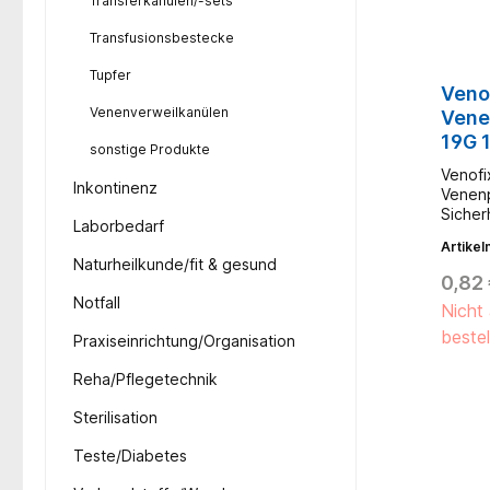
Transferkanülen/-sets
Transfusionsbestecke
Tupfer
Veno
Venenverweilkanülen
Vene
19G 1
sonstige Produkte
cm S
Venofix
Inkontinenz
Venenp
Sicher
Laborbedarf
folgen
Artike
Einhan
Naturheilkunde/fit & gesund
Aktivi
0,82
ist be
Notfall
Nicht 
Punkti
Stahl m
bestel
Praxiseinrichtung/Organisation
reduzi
silikon
Reha/Pflegetechnik
reduzi
Einsti
Sterilisation
weiche
greife
Teste/Diabetes
Halten
PVC-Sc