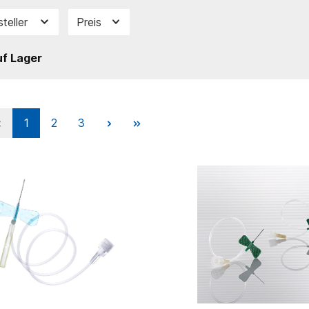
steller
Preis
f Lager
1
2
3