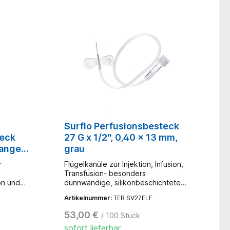
Surflo Perfusionsbesteck
eck
27 G x 1/2'', 0,40 x 13 mm,
ange,
grau
r
Flügelkanüle zur Injektion, Infusion,
Transfusion- besonders
on und
dünnwandige, silikonbeschichtete
n.-
Kanüle - angewinkelt für sicheren
Artikelnummer:
TER SV27ELF
und einfachen intravenösen
nd
Zugang- um Stabilität und Halt bei
53,00 €
/ 100 Stück
tfluß
der Venenpunktion zu
sofort lieferbar
er-Lock
gewährleisten, sind die Surflo™