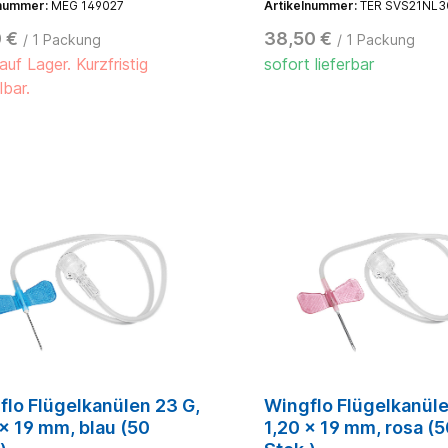
lnummer:
MEG 149027
Artikelnummer:
TER SVS21NL3
uss und Verschlusskappe,
bleiben hinter der Kanüle. E
diert, weiche Flügel sorgen
hörbares Einrasten des
 €
38,50 €
/ 1 Packung
/ 1 Packung
ne angenehme Befestigung
Nadelschutzes und eine op
auf Lager. Kurzfristig
sofort lieferbar
Kontrolle durch das
Inspektionsfenster lassen s
lbar.
erkennen, dass sich der Pr
irreversibel um die Kanüle 
hat. Einzeln steril eingesiege
30 cm langem, hochflexible
knickstabilen Schlauch. Lat
flo Flügelkanülen 23 G,
Wingflo Flügelkanüle
x 19 mm, blau (50
1,20 x 19 mm, rosa (