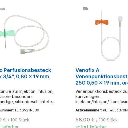
lo Perfusionsbesteck
Venofix A
x 3/4'', 0,80 x 19 mm,
Venenpunktionsbest
25G 0,50 x 19 mm, or
30 cm Schlauch
anüle zur Injektion, Infusion,
Venenpunktionsbesteck zu
usion- besonders
kurzzeitigen
ndige, silikonbeschichtete
Injektion/Infusion/Transfusi
 - angewinkelt für sicheren
Blutentnahme- Flow: 2 ml/mi
lnummer:
TER SV21NL30
Artikelnummer:
PET 4056370N
nfachen intravenösen
extrem weiche Flügel mit
- um Stabilität und Halt bei
Griffmulden zur Punktion u
0 €
58,00 €
/ 100 Stück
/ 100 Stück
nenpunktion zu
Fixierung- regulierbarer Blu
 lieferbar
sofort lieferbar
leisten, sind die Surflo™
durch den abnehmbaren Lu