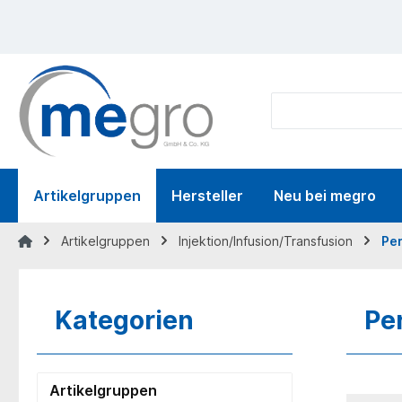
springen
Zur Hauptnavigation springen
Artikelgruppen
Hersteller
Neu bei megro
Artikelgruppen
Injektion/Infusion/Transfusion
Pe
Kategorien
Pe
Artikelgruppen