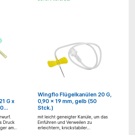
-
Infusionssets mit ineinander
greifenden Flügeln ausgestattet,
migen
dank der leicht abgewinkelten
ringes
Flügel (<3° im Verhältnis zur Kanüle)
scher
wird beim Punktieren weniger Druck
auf das Blutgefäß bei der Punktion
ausgeübt- weiche, flexible Flügel,
nsparenter
die speziellen Griffnoppen sind an
einer Seite konkav und an der
enklich
anderen Seite konvex - dies
gigen
verhindert ein Verrutschen während
atex- und
der Punktion- Luer-Lock-Adapter
und Ventilationskappe mit
Gewindeanschluss- Schlauchlänge:
20 cm
Wingflo Flügelkanülen 20 G,
21 G x
0,90 x 19 mm, gelb (50
50
Stck.)
rwurf.
mit leicht geneigter Kanüle, um das
ls Druck
Einführen und Verweilen zu
nger am
erleichtern, knickstabiler
 Finger
Ansatzschlauch, Luer-Lock-