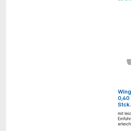
Infusi
greife
dank d
Flügel
wird b
auf da
ausgeü
die sp
einer 
andere
verhin
der Pu
und Ve
Gewind
30 cm
Wing
0,40
Stck.
mit le
Einfüh
erleich
Ansatz