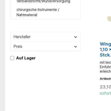
Verbandstoffe/Wundversorgung
gemäß 
Größen
chirurgische Instrumente /
herges
Nahtmaterial
Lock-A
Hersteller
Wingf
Preis
1,10 
Stck.
Auf Lager
mit le
Einfüh
erleich
Ansatz
Artike
Anschl
farbco
23,10
für ei
sofort