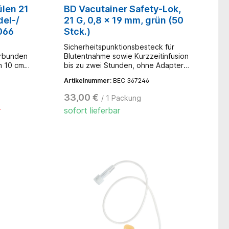
ülen 21
BD Vacutainer Safety-Lok,
del-/
21 G, 0,8 x 19 mm, grün (50
066
Stck.)
Sicherheitspunktionsbesteck für
erbunden
Blutentnahme sowie Kurzzeitinfusion
h 10 cm,
bis zu zwei Stunden, ohne Adapter,
er
Schlauchlänge: 30,5 cm
Artikelnummer:
BEC 367246
33,00 €
/ 1 Packung
r
sofort lieferbar