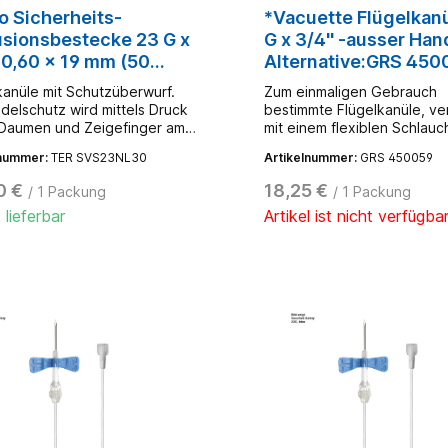
o Sicherheits-
*Vacuette Flügelkan
usionsbestecke 23 G x
G x 3/4'' -ausser Han
, 0,60 x 19 mm (50
Alternative:GRS 450
)
kanüle mit Schutzüberwurf.
Zum einmaligen Gebrauch
delschutz wird mittels Druck
bestimmte Flügelkanüle, v
Daumen und Zeigefinger am
mit einem flexiblen Schlauc
nsatz aktiviert - die Finger
an dessen Ende sich ein Lu
lnummer:
TER SVS23NL30
Artikelnummer:
GRS 450059
n hinter der Kanüle. Ein
Anschluss befindet.
es Einrasten des
0 €
18,25 €
/ 1 Packung
/ 1 Packung
chutzes und eine optische
 lieferbar
Artikel ist nicht verfügba
lle durch das
tionsfenster lassen sofort
en, dass sich der Protektor
rsibel um die Kanüle gelegt
nzeln steril eingesiegelt, mit
langem, hochflexiblen,
tabilen Schlauch. Latexfrei