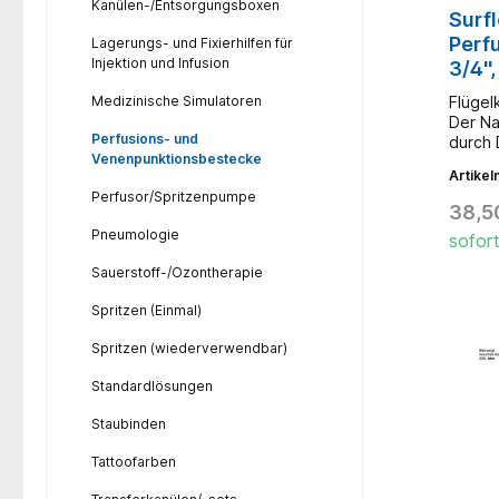
Kanülen-/Entsorgungsboxen
Surfl
Perf
Lagerungs- und Fixierhilfen für
Injektion und Infusion
3/4''
Stck.
Medizinische Simulatoren
Flügel
Der Na
Perfusions- und
durch 
Venenpunktionsbestecke
Flügela
Artike
bleibe
Perfusor/Spritzenpumpe
hörbar
38,5
Nadels
Pneumologie
sofort
Kontro
Inspek
Sauerstoff-/Ozontherapie
erkenn
irreve
Spritzen (Einmal)
hat. Ei
30 cm 
Spritzen (wiederverwendbar)
knicks
Standardlösungen
Staubinden
Tattoofarben