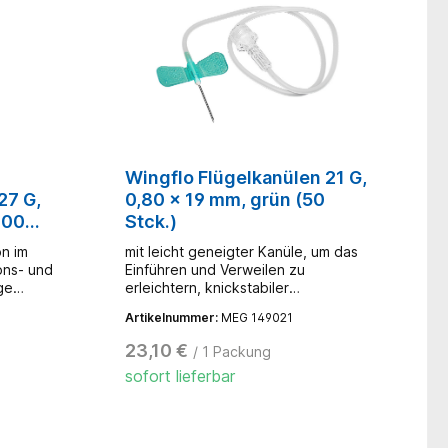
anderen Seite konvex - dies
ht
verhindert ein Verrutschen während
EHP-
der Punktion- Luer-Lock-Adapter
nus Lock
und Ventilationskappe mit
Gewindeanschluss- Schlauchlänge:
30 cm
Wingflo Flügelkanülen 21 G,
27 G,
0,80 x 19 mm, grün (50
100
Stck.)
n im
mit leicht geneigter Kanüle, um das
ons- und
Einführen und Verweilen zu
ge
erleichtern, knickstabiler
Ansatzschlauch, Luer-Lock-
Artikelnummer:
MEG 149021
konisiert-
Anschluss und Verschlusskappe,
nickfest,
farbcodiert, weiche Flügel sorgen
23,10 €
/ 1 Packung
it
für eine angenehme Befestigung
sofort lieferbar
 mittels
FLO,
gte