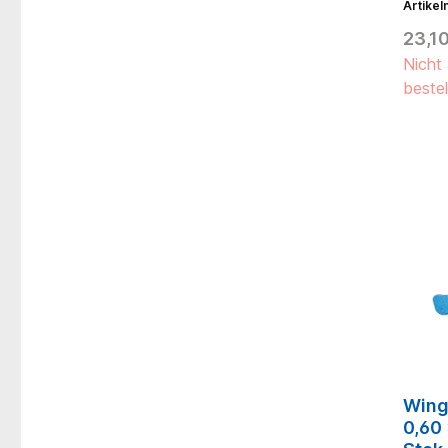
Artike
Anschl
farbco
23,10
für ei
Nicht 
bestel
Wing
0,60 