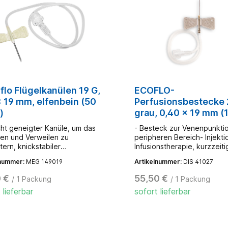
DIN EN ISO 6009 mit
gemäß DIN EN ISO 6009 mit
kennzeichnung- nicht
Größenkennzeichnung- nic
tellt mit Latex und DEHP-
hergestellt mit Latex und D
nsatz- Verschlusskonus Lock
Lock-Ansatz- Verschlussko
lo Flügelkanülen 19 G,
ECOFLO-
x 19 mm, elfenbein (50
Perfusionsbestecke 
)
grau, 0,40 x 19 mm (
Stck.)
icht geneigter Kanüle, um das
- Besteck zur Venenpunktio
ren und Verweilen zu
peripheren Bereich- Injekti
tern, knickstabiler
Infusionstherapie, kurzzeiti
schlauch, Luer-Lock-
Anwendung- Kanüle mit
lnummer:
MEG 149019
Artikelnummer:
DIS 41027
uss und Verschlusskappe,
Präzisionsschliff, trockensili
diert, weiche Flügel sorgen
30 cm Sicherheitsschlauch k
 €
55,50 €
/ 1 Packung
/ 1 Packung
ne angenehme Befestigung
flexibel- Luer Lock Ansatz m
 lieferbar
sofort lieferbar
Verschlusskappe- sterilisiert
Ethylenoxid (EO)(wie VASU
jedoch keine zwangsgenei
Nadel)