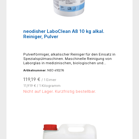
neodisher LaboClean A8 10 kg alkal.
Reiniger, Pulver
Pulverförmiger, alkalischer Reiniger für den Einsatz in
Spezialspülmaschinen. Maschinelle Reinigung von
Laborglas in medizinischen, biologischen und
chemischen Laboratorien sowie Laboratorien der
Artikelnummer:
NEO 410276
Ernährungsindustrie. neodisher LaboClean A 8
gewährleistet aufgrund seiner Zusammensetzung
119,19 €
/ 1 Eimer
eine sehr gute Reinigungswirkung gegenüber Blut,
Eiweiß und Lebensmittelrückständen. Übliche
11,919 € / 1 Kilogramm
Labormaterialien aus Glas, Keramik und Edelstahl
Nicht auf Lager. Kurzfristig bestellbar.
werden von neodisher LaboClean A 8-Lösungen
nicht angegriffen. Für Aluminium, Eloxal und
Leichtmetalllegierungen nicht geeignet.