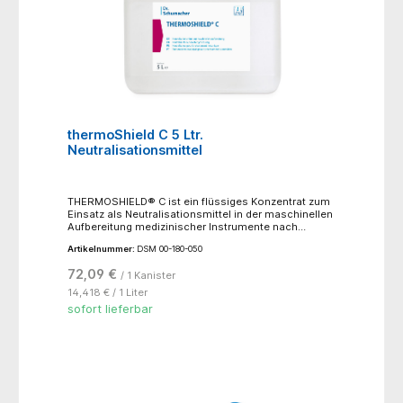
thermoShield C 5 Ltr.
Neutralisationsmittel
THERMOSHIELD® C ist ein flüssiges Konzentrat zum
Einsatz als Neutralisationsmittel in der maschinellen
Aufbereitung medizinischer Instrumente nach
Verwendung eines alkalischen Produktes im
Artikelnummer:
DSM 00-180-050
Reinigungsschritt. Der saure pH-Wert hält
Instrumente sowie Maschine frei von anorganischen
72,09 €
/ 1 Kanister
Ablagerungen und insbesondere Kalkrückständen.
Durch den Einsatz von THERMOSHIELD® C in der
14,418 € / 1 Liter
Neutralisation können besonders empfindliche
sofort lieferbar
Materialien geschützt und verschleppte Alkalireste
aus dem Reinigungsschritt vermieden werden.- auf
Basis von Zitronensäure- effiziente Neutralisation-
schonende Aufbereitung empfindlicher Materialien!!
nur für den professionellen Gebrauch !!Vor Gebrauch
Etikett lesen.