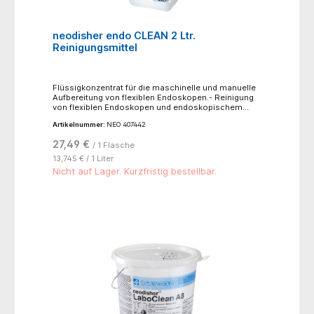
neodisher endo CLEAN 2 Ltr.
Reinigungsmittel
Flüssigkonzentrat für die maschinelle und manuelle
Aufbereitung von flexiblen Endoskopen.- Reinigung
von flexiblen Endoskopen und endoskopischem
Zusatzinstrumentarium in Reinigungs- und
Artikelnummer:
NEO 407442
Desinfektionsgeräten (RDG-E)- manuelle Reinigung
von flexiblen Endoskopen und endoskopischem
27,49 €
/ 1 Flasche
Zusatzinstrumentarium im Tauch- bzw.
Ultraschallbad!! nur für den professionellen
13,745 € / 1 Liter
Gebrauch !!
Nicht auf Lager. Kurzfristig bestellbar.