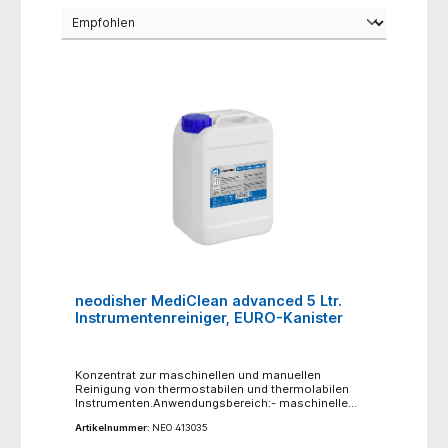
neodisher MediClean advanced 5 Ltr.
Instrumentenreiniger, EURO-Kanister
Konzentrat zur maschinellen und manuellen
Reinigung von thermostabilen und thermolabilen
Instrumenten.Anwendungsbereich:- maschinelle
Reinigung von thermostabilen und thermolabilen
Artikelnummer:
NEO 413035
Instrumenten, inklusive MIC- und Mikroinstrumenten,
flexible Endoskope, Dentalinstrumenten,