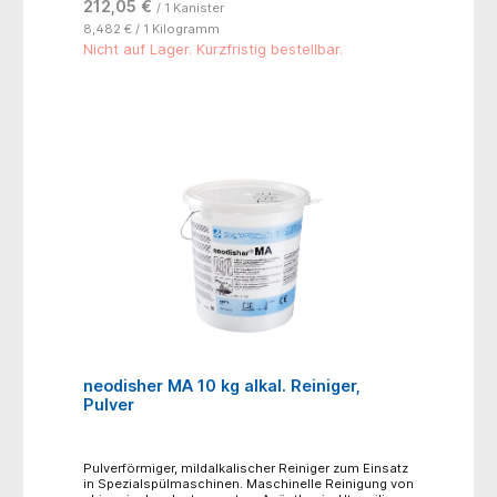
212,05 €
/ 1 Kanister
Oxidationsmittel sind in neodisher LaboClean FLA
nicht enthalten. neodisher LaboClean FLA ist für die
8,482 € / 1 Kilogramm
maschinelle Reinigung von üblichen Laborutensilien
Nicht auf Lager. Kurzfristig bestellbar.
aus Glas, Edelstahl, Kunststoff und keramischem
Material geeignet. Für Aluminium, Eloxal und
Leichtmetalllegierungen ist neodisher LaboClean
FLA nicht geeignet. Flüssiger Intensivreiniger in
tensidfreier Einstellung, speziell zur maschinenellen
Reinigung von Laborglas.
neodisher MA 10 kg alkal. Reiniger,
Pulver
Pulverförmiger, mildalkalischer Reiniger zum Einsatz
in Spezialspülmaschinen. Maschinelle Reinigung von