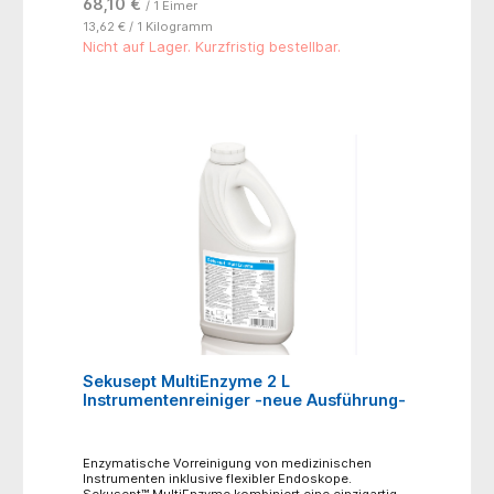
68,10 €
/ 1 Eimer
Reinigungskraft- besonders für den Einsatz im
Ultraschallbad geeignet- schnell wirksam!! nur für
13,62 € / 1 Kilogramm
den professionellen Gebrauch !!Vor Gebrauch Etikett
Nicht auf Lager. Kurzfristig bestellbar.
lesen.
Sekusept MultiEnzyme 2 L
Instrumentenreiniger -neue Ausführung-
Enzymatische Vorreinigung von medizinischen
Instrumenten inklusive flexibler Endoskope.