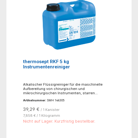
thermosept RKF 5 kg
Instrumentenreiniger
Alkalischer Flüssigreiniger für die maschinelle
Aufbereitung von chirurgischen und
mikrochirurgischen Instrumenten, starren
Endoskopen, Anästhesiezubehör, Op-Schuhen,
Artikelnummer:
SMH 146305
Babyflaschen und Edelstahlcontainer.- flüssiger,
alkalischer Reiniger- phosphat- und tensidfrei- für
39,29 €
/ 1 Kanister
den Einsatz in Reinigungs- und
Desinfektionsautomaten während der thermischen
7,858 € / 1 Kilogramm
Aufbereitung im Vario TD- oder RKI-Verfahren-
Nicht auf Lager. Kurzfristig bestellbar.
schaumfrei eingestellt und bei allen Wasserhärten
einsetzbar- hohe Materialschonung und gutes
Schmutzlösevermögen