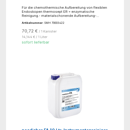
Für die chemothermische Aufbereitung von flexiblen
Endoskopen thermosept ER = enzymatische
Reinigung.- materialschonende Aufbereitung-
aufeinander abgestimmte Reinigung und
Artikelnummer:
SMH 70003422
Desinfektion- umfassende mikrobiologische
Wirksamkeit- geprüfte Materialverträglichkeit-
70,72 €
/ 1 Kanister
schaumfrei- biologisch abbaubar
14,144 € / 1 Liter
sofort lieferbar