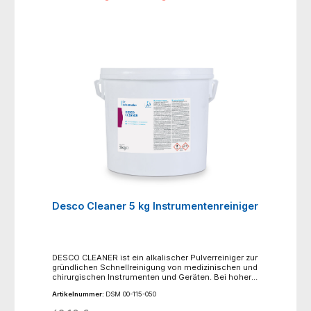
Material geeignet. Für Aluminium, Eloxal und
Leichtmetalllegierungen ist neodisher LaboClean
FLA nicht geeignet.
Desco Cleaner 5 kg Instrumentenreiniger
DESCO CLEANER ist ein alkalischer Pulverreiniger zur
gründlichen Schnellreinigung von medizinischen und
chirurgischen Instrumenten und Geräten. Bei hoher
Schmutzbelastung mit Eiweiß- und Blutresten ist
Artikelnummer:
DSM 00-115-050
DESCO CLEANER der ideale Pulverreiniger für alle
medizinischen Bereiche und Labors.- starke