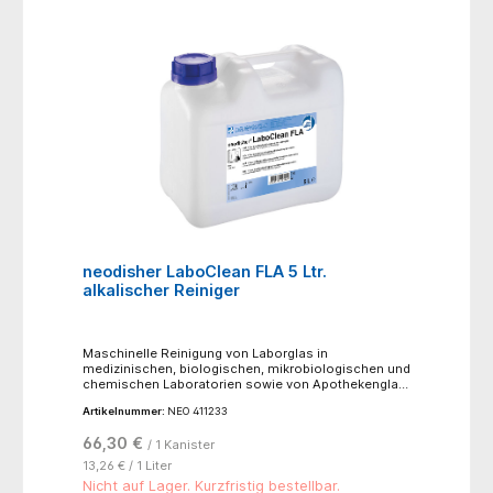
neodisher LaboClean FLA 5 Ltr.
alkalischer Reiniger
Maschinelle Reinigung von Laborglas in
medizinischen, biologischen, mikrobiologischen und
chemischen Laboratorien sowie von Apothekenglas
und Tierkäfigen. neodisher LaboClean FLA ist ein
Artikelnummer:
NEO 411233
alkalischer Intensivreiniger mit einem hohen Anteil
an Dispergatoren. Phosphate, Tenside sowie
66,30 €
/ 1 Kanister
Oxidationsmittel sind in neodisher LaboClean FLA
nicht enthalten. neodisher LaboClean FLA ist für die
13,26 € / 1 Liter
maschinelle Reinigung von üblichen Laborutensilien
Nicht auf Lager. Kurzfristig bestellbar.
aus Glas, Edelstahl, Kunststoff und keramischem