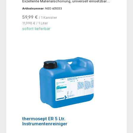
Exzellente Materialschonung, universell einsetzbar.
Entfernt zuverlässig Rückstände von
Artikelnummer:
NEO 405033
angetrocknetem und denaturiertem Blut. Vermeidet
eine Wiederablagerung von Proteinrückständen.!! nur
59,99 €
/ 1 Kanister
für den professionellen Gebrauch !!
11,998 € / 1 Liter
sofort lieferbar
thermosept ER 5 Ltr.
Instrumentenreiniger