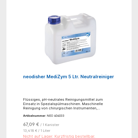
neodisher MediZym 5 Ltr. Neutralreiniger
Flüssiges, pH-neutrales Reinigungsmittel zum
Einsatz in Spezialspülmaschinen. Maschinelle
Reinigung von chirurgischen Instrumenten,
Anästhesieutensilien, flexiblen Endoskopen,
Artikelnummer:
NEO 404033
Containern und anderen medizintechnischen
Utensilien. neodisher MediZym ist ein besonders
67,09 €
/ 1 Kanister
wenig umweltbelastendes Reinigungsmittel auf pH-
neutraler Basis mit Enzymen und anderen
13,418 € / 1 Liter
reinigungsunterstützenden Komponenten.
Nicht auf Lager. Kurzfristig bestellbar.