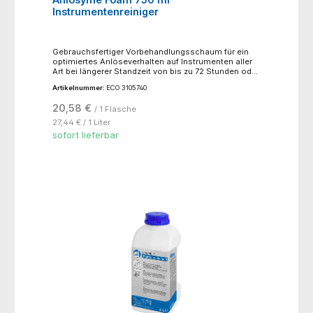
Instrumentenreiniger
Gebrauchsfertiger Vorbehandlungsschaum für ein
optimiertes Anlöseverhalten auf Instrumenten aller
Art bei längerer Standzeit von bis zu 72 Stunden oder
vor der maschinellen Aufbereitung. Verhindert das
Artikelnummer:
ECO 3105740
Antrocknen von Verunreinigungen und erleichtert die
Vorreinigung durch eine gute Reinigungswirkung.
20,58 €
/ 1 Flasche
Eine gleichmäßige Bedeckung der
Instrumentenoberfläche ist durch den dicken
27,44 € / 1 Liter
Schaum gewährleistet. Aniosyme Foam ist
sofort lieferbar
kompatibel mit einer Vielzahl an Materialien. Nicht
geeignet für Instrumentarium aus Zink oder Eisen.!!
nur für den professionellen Gebrauch !!