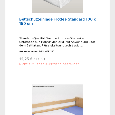
Bettschutzeinlage Frottee Standard 100 x
150 cm
Standard-Qualität. Weiche Frottee-Oberseite.
Unterseite aus Polyvinylchlorid. Zur Anwendung über
dem Bettlaken. Flüssigkeitsundurchlässig,
hautsympathisch, urin- und blutbeständig. -
Artikelnummer:
RSS 10981150
Normalwaschgang bei 95°C- nicht bügeln- nicht
bleichen- trocknen möglich, niedrige Temperatur
12,25 €
/ 1 Stück
60°C, schonender Trocknungsprozess
Nicht auf Lager. Kurzfristig bestellbar.