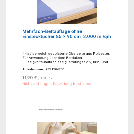
Mehrfach-Bettauflage ohne
Einstecktücher 85 x 90 cm, 2.000 ml/qm
4-lagige weich gepolsterte Oberseite aus Polyester.
Zur Anwendung über dem Bettlaken.
Flüssigkeitsundurchlässig, atmungsaktiv, urin- und
blutbeständig.- ca. 200-250 mal waschbar
Artikelnummer:
RSS 10996250
(Normalwaschgang bei 95°C)- nicht bügeln- nicht
bleichen- trocknen möglich, niedrige Temperatur
11,90 €
/ 1 Stück
60°C, schonender Trocknungsprozess- Material:
Oberseite: 100% Polyester, Mittelschicht: Saugvlies
Nicht auf Lager. Kurzfristig bestellbar.
aus 80% Polyester, 20% Viskose, mit Polyurethan-
Membran, Unterseite: 100% Polyester