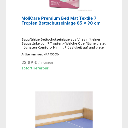
MoliCare Premium Bed Mat Textile 7
Tropfen Bettschutzeinlage 85 x 90 cm
Saugfähige Bettschutzeinlage aus Vlies mit einer
Saugstärke von 7 Tropfen.- Weiche Oberfläche bietet
höchsten Komfort- Nimmt Flüssigkeit auf und bietet
Schutz für unterschiedliche Flächen- Vorgefaltet für
Artikelnummer:
HAP 155010
einfache Handhabung und Lagerung- Ökonomisch
attraktiv, da bis zu 250x waschbar und
23,89 €
/ 1 Beutel
Wäschetrockner geeignet
sofort lieferbar