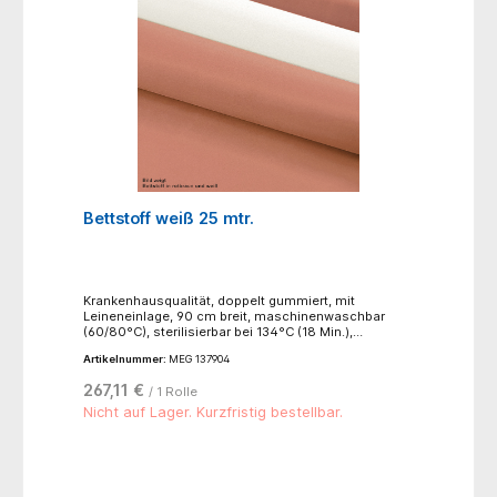
Bettstoff weiß 25 mtr.
Krankenhausqualität, doppelt gummiert, mit
Leineneinlage, 90 cm breit, maschinenwaschbar
(60/80°C), sterilisierbar bei 134°C (18 Min.),
beständig gegen übliche Reinigungsmittel, muß flach
Artikelnummer:
MEG 137904
bei Raumtemperatur gelagert werden, nicht
übermäßiger Feuchtigkeit aussetzen
267,11 €
/ 1 Rolle
Nicht auf Lager. Kurzfristig bestellbar.