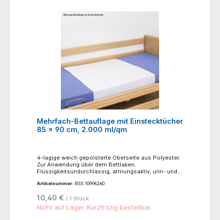
Mehrfach-Bettauflage mit Einstecktücher
85 x 90 cm, 2.000 ml/qm
4-lagige weich gepolsterte Oberseite aus Polyester.
Zur Anwendung über dem Bettlaken.
Flüssigkeitsundurchlässig, atmungsaktiv, urin- und
blutbeständig. - Maße der Einstecktücher (L x B): 40 x
Artikelnummer:
RSS 10996260
85 cm- ca. 200-250 mal waschbar
(Normalwaschgang bei 95°C)- nicht bügeln- nicht
10,40 €
/ 1 Stück
bleichen- trocknen möglich, niedrige Temperatur
60°C, schonender Trocknungsprozess- Material:
Nicht auf Lager. Kurzfristig bestellbar.
Oberseite: 100% Polyester, Mittelschicht: Saugvlies
aus 80% Polyester, 20% Viskose, mit Polyurethan-