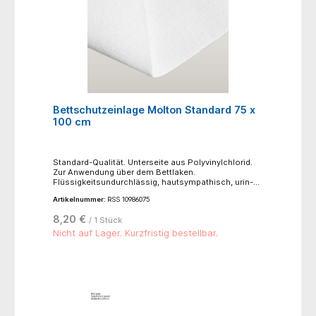
Bettschutzeinlage Molton Standard 75 x
100 cm
Standard-Qualität. Unterseite aus Polyvinylchlorid.
Zur Anwendung über dem Bettlaken.
Flüssigkeitsundurchlässig, hautsympathisch, urin-
und blutbeständig. - Normalwaschgang bei 95°C-
Artikelnummer:
RSS 10986075
nicht bügeln- nicht bleichen- trocknen möglich,
niedriege Temperatur 60°C, schonender
8,20 €
/ 1 Stück
Trocknungsprozess
Nicht auf Lager. Kurzfristig bestellbar.