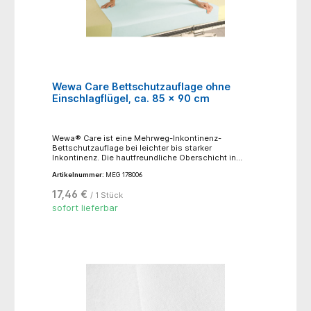
Wewa Care Bettschutzauflage ohne
Einschlagflügel, ca. 85 x 90 cm
Wewa® Care ist eine Mehrweg-Inkontinenz-
Bettschutzauflage bei leichter bis starker
Inkontinenz. Die hautfreundliche Oberschicht in
Kombination mit der leistungsfähigen Saugschicht
Artikelnummer:
MEG 178006
und der flüssigkeitsdichten Unterschicht schützen
den Patienten und das Bett vor Nässe und
17,46 €
/ 1 Stück
Verschmutzung. Die Wewa® Care Bettschutzauflage
ist koch- und trocknerfest sowie sehr formbeständig
sofort lieferbar
und damit für den langfristigen Einsatz geeignet.
Fassungsvermögen: 2.700 ml. Material: 75 %
Polyester, 15 % Viskose, 10 % Polyurethan, die
Schutzschicht ist frei von schädlichen
Weichmachern, feuchtigkeitsundurchlässig,
urinbeständig, wiederverwendbar.