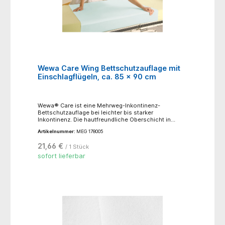
Wewa Care Wing Bettschutzauflage mit
Einschlagflügeln, ca. 85 x 90 cm
Wewa® Care ist eine Mehrweg-Inkontinenz-
Bettschutzauflage bei leichter bis starker
Inkontinenz. Die hautfreundliche Oberschicht in
Kombination mit der leistungsfähigen Saugschicht
Artikelnummer:
MEG 178005
und der flüssigkeitsdichten Unterschicht schützen
den Patienten und das Bett vor Nässe und
21,66 €
/ 1 Stück
Verschmutzung. Die Wewa® Care Bettschutzauflage
ist koch- und trocknerfest sowie sehr formbeständig
sofort lieferbar
und damit für den langfristigen Einsatz geeignet.
Fassungsvermögen: 2.700 ml. Material: 75 %
Polyester, 15 % Viskose, 10 % Polyurethan, die
Schutzschicht ist frei von schädlichen
Weichmachern, feuchtigkeitsundurchlässig,
urinbeständig, wiederverwendbar.