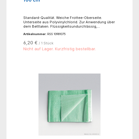
Standard-Qualität. Weiche Frottee-Oberseite.
Unterseite aus Polyvinylchlorid. Zur Anwendung über
dem Bettlaken. Flüssigkeitsundurchlässig,
hautsympathisch, urin- und blutbeständig. -
Artikelnummer:
RSS 10981075
Normalwaschgang bei 95°C- nicht bügeln- nicht
bleichen- trocknen möglich, niedriege Temperatur
6,20 €
/ 1 Stück
60°C, schonender Trocknungsprozess
Nicht auf Lager. Kurzfristig bestellbar.