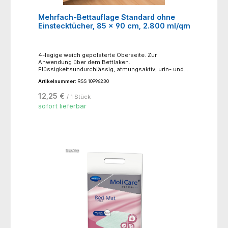
Mehrfach-Bettauflage Standard ohne
Einstecktücher, 85 x 90 cm, 2.800 ml/qm
4-lagige weich gepolsterte Oberseite. Zur
Anwendung über dem Bettlaken.
Flüssigkeitsundurchlässig, atmungsaktiv, urin- und
blutbeständig.- ca. 200-250 mal waschbar
Artikelnummer:
RSS 10996230
(Normalwaschgang bei 95°C)- nicht bügeln- nicht
bleichen- trocknen möglich, niedrige Temperatur
12,25 €
/ 1 Stück
60°C, schonender Trocknungsprozess- Material:
Oberseite: 100% Polyester, Mittelschicht: Saugvlies
sofort lieferbar
aus 80% Polyester, 20% Viskose, mit Polyurethan-
Membran, Unterseite: 100% Polyester