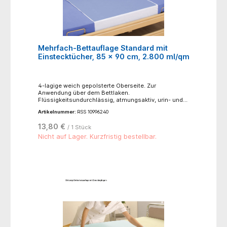
Mehrfach-Bettauflage Standard mit
Einstecktücher, 85 x 90 cm, 2.800 ml/qm
4-lagige weich gepolsterte Oberseite. Zur
Anwendung über dem Bettlaken.
Flüssigkeitsundurchlässig, atmungsaktiv, urin- und
blutbeständig.- ca. 200-250 mal waschbar
Artikelnummer:
RSS 10996240
(Normalwaschgang bei 95°C)- nicht bügeln- nicht
bleichen- trocknen möglich, niedrige Temperatur
13,80 €
/ 1 Stück
60°C, schonender Trocknungsprozess- Material:
Oberseite: 100% Polyester, Mittelschicht: Saugvlies
Nicht auf Lager. Kurzfristig bestellbar.
aus 80% Polyester, 20% Viskose, mit Polyurethan-
Membran, Unterseite: 100% Polyester