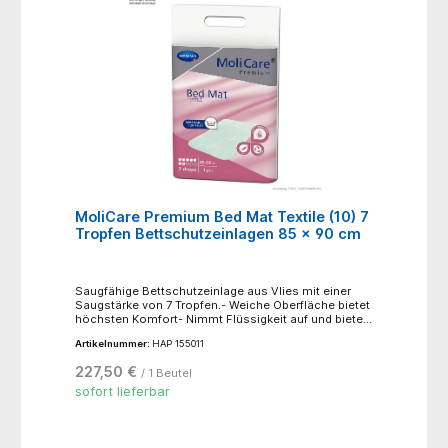
MoliCare Premium Bed Mat Textile (10) 7
Tropfen Bettschutzeinlagen 85 x 90 cm
Saugfähige Bettschutzeinlage aus Vlies mit einer
Saugstärke von 7 Tropfen.- Weiche Oberfläche bietet
höchsten Komfort- Nimmt Flüssigkeit auf und bietet
Schutz für unterschiedliche Flächen- Vorgefaltet für
Artikelnummer:
HAP 155011
einfache Handhabung und Lagerung- Ökonomisch
attraktiv, da bis zu 250x waschbar und
227,50 €
/ 1 Beutel
Wäschetrockner geeignet
sofort lieferbar