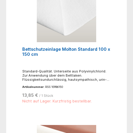
Bettschutzeinlage Molton Standard 100 x
150 cm
Standard-Qualität. Unterseite aus Polyvinylchlorid.
Zur Anwendung über dem Bettlaken.
Flüssigkeitsundurchlässig, hautsympathisch, urin-
und blutbeständig. - Normalwaschgang bei 95°C-
Artikelnummer:
RSS 10986150
nicht bügeln- nicht bleichen- trocknen möglich,
niedrige Temperatur 60°C, schonender
13,85 €
/ 1 Stück
Trocknungsprozess
Nicht auf Lager. Kurzfristig bestellbar.