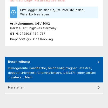
Nicht auf Lager. Kurzfristig bestellbar.
Bitte loggen sie sich ein, um Produkte in den
Warenkorb zu legen.
Artikelnummer:
UGV 1002
Hersteller:
Unigloves Germany
GTIN:
04260314391737
Empf. VK:
7,99 € / 1 Packung
Beschreibung
mikrogeraute Handfläche, beidhändig tragbar, latexfrei,
doppelt chloriniert, Chemikalienschutz EN374, lebensmittel
zugelass…
Mehr
Hersteller